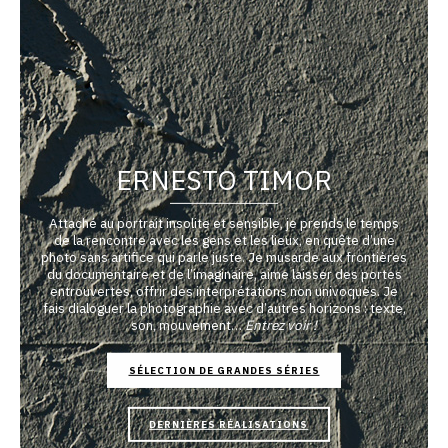
ERNESTO TIMOR
Attaché au portrait insolite et sensible, je prends le temps
de la rencontre avec les gens et les lieux, en quête d’une
photo sans artifice qui parle juste. Je musarde aux frontières
du documentaire et de l’imaginaire, aime laisser des portes
entrouvertes, offrir des interprétations non univoques. Je
fais dialoguer la photographie avec d’autres horizons : texte,
son, mouvement…
Entrez voir !
SÉLECTION DE GRANDES SÉRIES
DERNIÈRES RÉALISATIONS