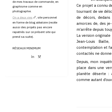
de mes travaux de commande, en
Ce projet a connu d
graphisme comme en
tournant de vie déli
photographie.
de décors, dedans 
On a deux vies
, site personnel
en forme de blog aléatoire (recèle
amorces de, des je-n
aussi des projets pas encore
m’arrête depuis touj
rapatriés sur ce présent site qui
La version originale
prend sa suite).
Jean-Louis Baill
contemplation et far
RÉSEAUX MINIMUM
contactés ne donne
Depuis, mon inquiétu
place dans une ver
planète déserte : 
comme autant d’ouvr