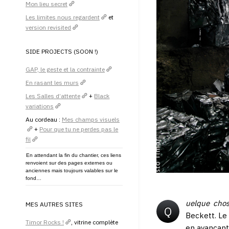
Mon lieu secret
Les limites nous regardent
et
version revisited
SIDE PROJECTS (SOON !)
GAP, le geste et la contrainte
En rasant les murs
Les Salles d’attente
+
Black
variations
Au cordeau :
Mes champs visuels
+
Pour que tu ne perdes pas le
fil
En attendant la fin du chantier, ces liens
renvoient sur des pages externes ou
anciennes mais toujours valables sur le
fond…
uelque chos
MES AUTRES SITES
Q
Beckett. Le
Timor Rocks !
, vitrine complète
en avançant 