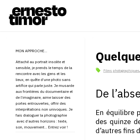
Skip
to
content
E
R
N
E
S
T
O
MON APPROCHE…
Quelque
T
I
Attaché au portrait insolite et
sensible, je prends le temps de la
M
Films photographiques
rencontre avec les gens et les
lieux, en quête d’une photo sans
O
R
artifice qui parle juste. Je musarde
De l’ab
-
aux frontières du documentaire et
de l’imaginaire, aime laisser des
P
H
portes entrouvertes, offrir des
interprétations non univoques. Je
En équilibre 
O
T
fais dialoguer la photographie
des quinze de
avec d’autres horizons : texte,
O
G
son, mouvement… Entrez voir !
d’autres fins 
R
A