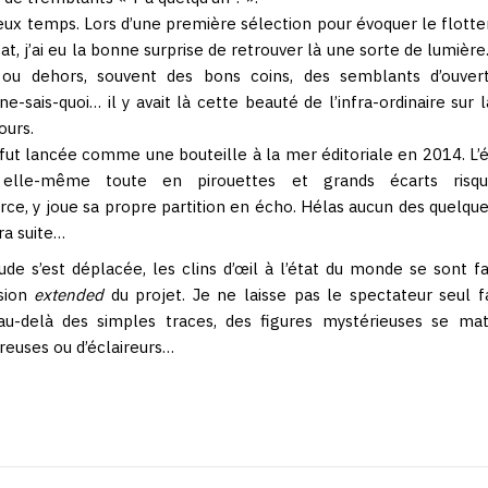
eux temps. Lors d’une première sélection pour évoquer le flott
cat, j’ai eu la bonne surprise de retrouver là une sorte de lumièr
ou dehors, souvent des bons coins, des semblants d’ouvert
e-sais-quoi… il y avait là cette beauté de l’infra-ordinaire sur 
ours.
 fut lancée comme une bouteille à la mer éditoriale en 2014. L’é
e, elle-même toute en pirouettes et grands écarts risq
ce, y joue sa propre partition en écho. Hélas aucun des quelque
ra suite…
de s’est déplacée, les clins d’œil à l’état du monde se sont fa
sion
extended
du projet. Je ne laisse pas le spectateur seul 
au-delà des simples traces, des figures mystérieuses se maté
euses ou d’éclaireurs…