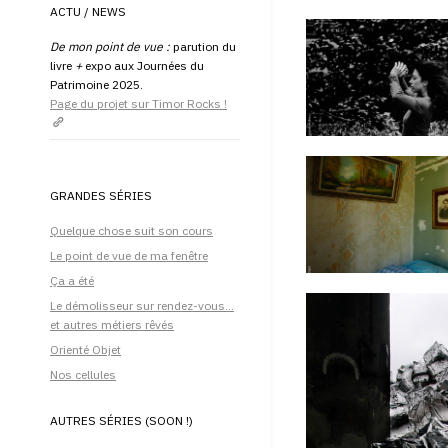
P
H
ACTU / NEWS
E
De mon point de vue :
parution du
livre
+
expo aux Journées du
Patrimoine 2025.
Page du projet sur Timor Rocks !
GRANDES SÉRIES
Quelque chose suit son cours
Le point de vue de ma fenêtre
Ça a été
Le démolisseur sur rendez-vous…
et autres métiers rêvés
Orienté Objet
Nos cellules
AUTRES SÉRIES (SOON !)