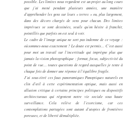
possible.
Les limites nous regardent
est un projet au long cours
que j’ai mené pendant plusieurs années, une manière
d’appréhender les gens sur leurs « terres » ou, plus largement,
dans des décors chargés de sens pour chacun. Des limites
imprévues se sont dessinées, seuils qu’on hésite à franchir,
pointillés que parfois on est seul à voir.
Le cadre de l’image unique ne sort pas indemne de ce voyage :
où sommes-nous exactement ? Le doute est permis… C’est aussi
pour moi un travail sur l’incertitude qui imprègne plus que
jamais la vision photographique : format, focus, subjectivité du
point de vue… toutes questions de regard auxquelles je tente à
chaque fois de donner une réponse à l’équilibre fragile.
J’ai sous-titré ces faux panoramiques
Panoptiques naturels
en
clin d’œil à cette expérimentation optique, mais aussi en
allusion critique à certains principes politiques ou dispositifs
architecturaux qui régentent notre vie sociale sous haute
surveillance. Cela relève de l’exorcisme, car ces
contemplations partagées sont autant d’utopies de frontières
poreuses, et de liberté démultipliée.