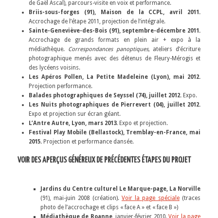
de Gaël Ascal), parcours-visite en voix et performance.
Briis-sous-forges (91), Maison de la CCPL, avril 2011.
Accrochage de l’étape 2011, projection de l’intégrale.
Sainte-Geneviève-des-Bois (91), septembre-décembre 2011.
Accrochage de grands formats en plein air + expo à la
médiathèque.
Correspondances panoptiques,
ateliers d’écriture
photographique menés avec des détenus de Fleury-Mérogis et
des lycéens voisins.
Les Apéros Pollen, La Petite Madeleine (Lyon), mai 2012.
Projection performance.
Balades photographiques de Seyssel (74), juillet 2012.
Expo.
Les Nuits photographiques de Pierrevert (04), juillet 2012.
Expo et projection sur écran géant.
L’Antre Autre, Lyon, mars 2013.
Expo et projection.
Festival Play Mobile (Bellastock), Tremblay-en-France, mai
2015.
Projection et performance dansée.
VOIR DES APERÇUS GÉNÉREUX DE PRÉCÉDENTES ÉTAPES DU PROJET
Jardins du Centre culturel Le Marque-page, La Norville
(91), mai-juin 2008 (création).
Voir la page spéciale
(traces
photo de l’accrochage et clips « face A » et « face B »)
Médiathèque de Roanne
, janvier-février 2010.
Voir la page