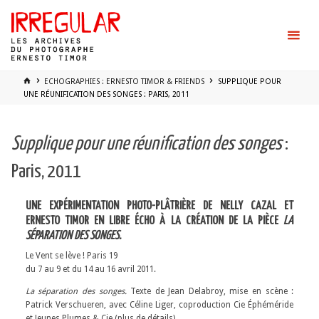
Skip
to
content
HOME
ECHOGRAPHIES : ERNESTO TIMOR & FRIENDS
SUPPLIQUE POUR
UNE RÉUNIFICATION DES SONGES : PARIS, 2011
Supplique pour une réunification des songes
:
Paris, 2011
UNE EXPÉRIMENTATION PHOTO-PLÂTRIÈRE DE NELLY CAZAL ET
ERNESTO TIMOR EN LIBRE ÉCHO À LA CRÉATION DE LA PIÈCE
LA
SÉPARATION DES SONGES.
Le Vent se lève ! Paris 19
du 7 au 9 et du 14 au 16 avril 2011.
La séparation des songes.
Texte de Jean Delabroy, mise en scène :
Patrick Verschueren, avec Céline Liger, coproduction Cie Éphéméride
et Jeunes Plumes & Cie (plus de détails).