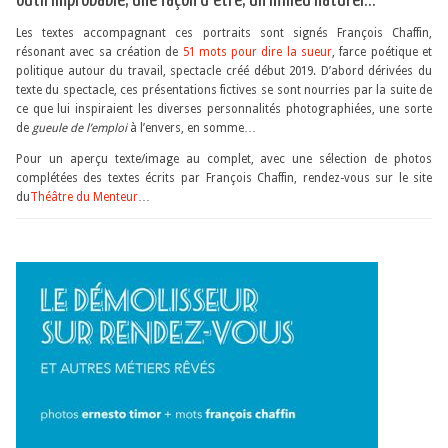
outil improbable, une façon d’être, un milieu naturel…
Les textes accompagnant ces portraits sont signés François Chaffin,
résonant avec sa création de
51 mots pour dire la sueur
, farce poétique et
politique autour du travail, spectacle créé début 2019. D’abord dérivées du
texte du spectacle, ces présentations fictives se sont nourries par la suite de
ce que lui inspiraient les diverses personnalités photographiées, une sorte
de
gueule de l’emploi
à l’envers, en somme…
Pour un aperçu texte/image au complet, avec une sélection de photos
complétées des textes écrits par François Chaffin, rendez-vous sur le site
du
Théâtre du Menteur
…