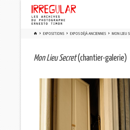
Skip
to
content
HOME
EXPOSITIONS
EXPOS DÉJÀ ANCIENNES
MON LIEU S
Mon Lieu Secret
(chantier-galerie)