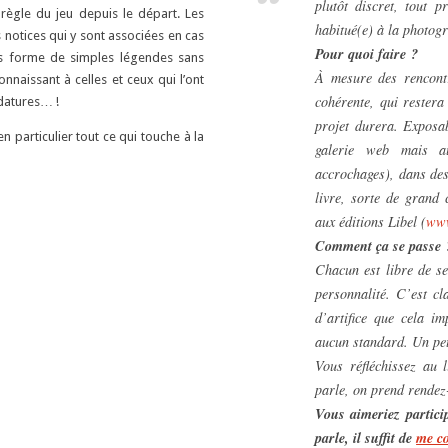
plutôt discret, tout p
 règle du jeu depuis le départ. Les
habitué(e) à la photog
s notices qui y sont associées en cas
Pour quoi faire ?
ous forme de simples légendes sans
À mesure des rencontr
onnaissant à celles et ceux qui l’ont
cohérente, qui restera
datures… !
projet durera. Exposab
 en particulier tout ce qui touche à la
galerie web mais au
accrochages), dans des
livre, sorte de grand
aux éditions Libel (
ww
Comment ça se passe 
Chacun est libre de se
personnalité. C’est c
d’artifice que cela i
aucun standard. Un peti
Vous réfléchissez au 
parle, on prend rendez-
Vous aimeriez partici
parle, il suffit de
me co