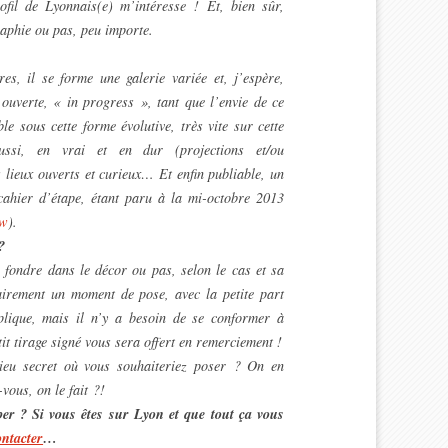
rofil de Lyonnais(e) m’intéresse ! Et, bien sûr,
raphie ou pas, peu importe.
es, il se forme une galerie variée et, j’espère,
 ouverte, « in progress », tant que l’envie de ce
le sous cette forme évolutive, très vite sur cette
ssi, en vrai et en dur (projections et/ou
 lieux ouverts et curieux… Et enfin publiable, un
 cahier d’étape, étant paru à la mi-octobre 2013
w
).
?
 fondre dans le décor ou pas, selon le cas et sa
lairement un moment de pose, avec la petite part
mplique, mais il n’y a besoin de se conformer à
t tirage signé vous sera offert en remerciement !
lieu secret où vous souhaiteriez poser ? On en
vous, on le fait ?!
per ? Si vous êtes sur Lyon et que tout ça vous
ntacter
…