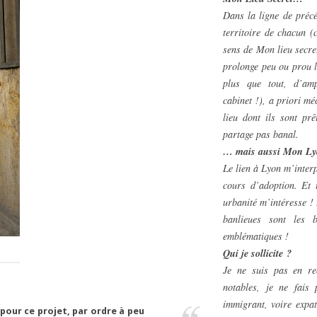
Dans la ligne de précé
territoire de chacun
sens de
Mon lieu secre
prolonge peu ou prou l
plus que tout, d’am
cabinet !), a priori m
lieu dont ils sont prê
partage pas banal.
… mais aussi Mon Lyo
Le lien à Lyon m’inter
cours d’adoption. Et 
urbanité m’intéresse ! 
banlieues sont les 
emblématiques !
Qui je sollicite ?
Je ne suis pas en re
notables, je ne fais
immigrant, voire expat
s pour ce projet, par ordre à peu