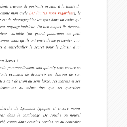
dents travaux de portraits in situ, à la limite du
 (comme mon cycle
Les limites nous regardent
), le
t
est de photographier les gens dans un cadre qui
eur paysage intérieur. Un lieu auquel ils tiennent
pleur variable (du grand panorama au petit
éconnu, mais qu’ils ont envie de me présenter : un
ts à entrebâiller le secret pour le plaisir d’un
n Secret !
pelle personnellement, moi qui m’y sens encore en
toute occasion de découvrir les dessous de son
Il s’agit de Lyon au sens large, ses marges et ses
bienvenues au même titre que ses quartiers
cherche de Lyonnais typiques et encore moins
 pas dans le catalogage. De souche ou nouvel
rié, connu dans certains cercles ou au contraire