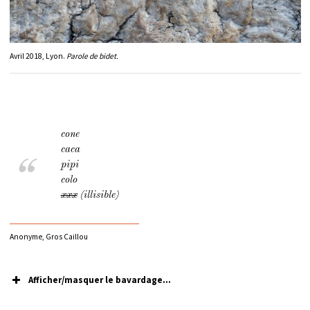
Avril 2018, Lyon.
Parole de bidet.
cone
caca
pipi
colo
xxx
(illisible)
Anonyme, Gros Caillou
Afficher/masquer le bavardage...