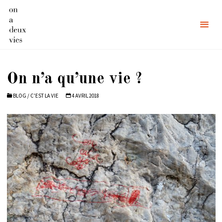
Skip
to
content
On n’a qu’une vie ?
BLOG
/
C'EST LA VIE
4 AVRIL 2018