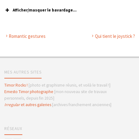
Afficher/masquer le bavardage...
Romantic gestures
Qui tient le joystick ?
MES AUTRES SITES
Timor Rocks !
[photo et graphisme réunis, et voilà le travail !]
Ernesto Timor photographe
[mon nouveau site de travaux
personnels, depuis fin 2025]
Irregular
et autres galeries
[archives franchement anciennes]
RÉSEAUX