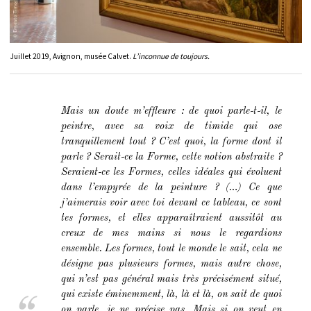
Juillet 2019, Avignon, musée Calvet.
L’inconnue de toujours.
Mais un doute m’effleure : de quoi parle-t-il, le
peintre, avec sa voix de timide qui ose
tranquillement tout ? C’est quoi, la forme dont il
parle ? Serait-ce la Forme, cette notion abstraite ?
Seraient-ce les Formes, celles idéales qui évoluent
dans l’empyrée de la peinture ? (…) Ce que
j’aimerais voir avec toi devant ce tableau, ce sont
tes formes, et elles apparaîtraient aussitôt au
creux de mes mains si nous le regardions
ensemble. Les formes, tout le monde le sait, cela ne
désigne pas plusieurs formes, mais autre chose,
qui n’est pas général mais très précisément situé,
qui existe éminemment, là, là et là, on sait de quoi
on parle, je ne précise pas. Mais si on veut en