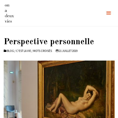
Skip
to
content
Perspective personnelle
BLOG
/
C'EST LA VIE
/
MOTS CROISÉS
21 JUILLET 2019