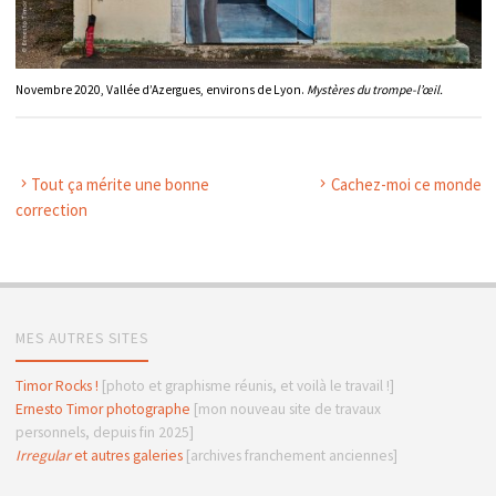
Novembre 2020, Vallée d’Azergues, environs de Lyon.
Mystères du trompe-l’œil.
Tout ça mérite une bonne
Cachez-moi ce monde
correction
MES AUTRES SITES
Timor Rocks !
[photo et graphisme réunis, et voilà le travail !]
Ernesto Timor photographe
[mon nouveau site de travaux
personnels, depuis fin 2025]
Irregular
et autres galeries
[archives franchement anciennes]