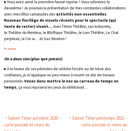
▸
Vous avez aimé la première fausse reprise ? Vous adorerez la
deuxième ! Je poursuis la présentation de mes constantes collaborations
avec mes têtus camarades des
activités non-essentielles
.
Nouveau florilège de visuels récents pour le spectacle (qui
tente de rester) vivant…
Avec l’Amin Théâtre, Les Indiscrets,
le Théâtre du Menteur, le Blöffique Théâtre, le Lien Théâtre, Le Chat
perplexe, la Cie ia… et Gaz Newton !
>
www
On a deux vies
(plus que jamais)
▸
À la faveur de ces périodes de relâche forcée ou de trève des
confiseurs, je m’applique un peu mieux à nourrir ce site de travaux
personnels.
Venez donc mettre le nez au carreau de temps en
temps
, ça vous reposera les yeux du télétravail…
Saison Timor automne 2020 –
Saison Timor printemps 2021 –
carte postale et news du
carte postale et news du