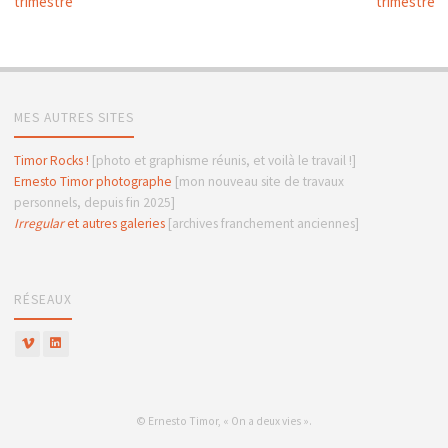
trimestre
trimestre
MES AUTRES SITES
Timor Rocks !
[photo et graphisme réunis, et voilà le travail !]
Ernesto Timor photographe
[mon nouveau site de travaux
personnels, depuis fin 2025]
Irregular
et autres galeries
[archives franchement anciennes]
RÉSEAUX
© Ernesto Timor, « On a deux vies ».