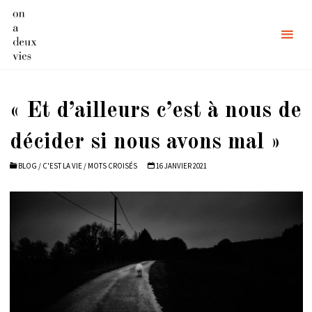
Skip
to
content
« Et d’ailleurs c’est à nous de
décider si nous avons mal »
BLOG
/
C'EST LA VIE
/
MOTS CROISÉS
16 JANVIER 2021