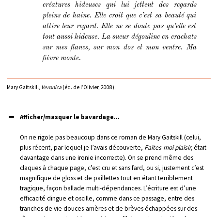
créatures hideuses qui lui jettent des regards
pleins de haine. Elle croit que c’est sa beauté qui
attire leur regard. Elle ne se doute pas qu’elle est
tout aussi hideuse. La sueur dégouline en crachats
sur mes flancs, sur mon dos et mon ventre. Ma
fièvre monte.
Mary Gaitskill,
Veronica
(éd. de l’Olivier, 2008).
Afficher/masquer le bavardage...
On ne rigole pas beaucoup dans ce roman de Mary Gaitskill (celui,
plus récent, par lequel je l’avais découverte,
Faites-moi plaisir,
était
davantage dans une ironie incorrecte). On se prend même des
claques à chaque page, c’est cru et sans fard, ou si, justement c’est
magnifique de gloss et de paillettes tout en étant terriblement
tragique, façon ballade multi-dépendances. L’écriture est d’une
efficacité dingue et oscille, comme dans ce passage, entre des
tranches de vie douces-amères et de brèves échappées sur des