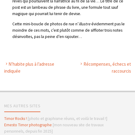
rêves qui poursuivent la narratrice au fil de sa vie… Le titre de ce
post est un lambeau de phrase du livre, une formule tout sauf
magique qui pourrait lui tenir de devise.
Cette mini-boucle de photos de rue n’
illustre
évidemment pas le
moindre de ces mots, c’est plutôt comme de siffloter trois notes
désinvoltes, pas la peine d’en rajouter…
N’habite plus à l’adresse
Récompenses, échecs et
indiquée
raccourcis
MES AUTRES SITES
Timor Rocks !
[photo et graphisme réunis, et voilà le travail !]
Ernesto Timor photographe
[mon nouveau site de travaux
personnels, depuis fin 2025]