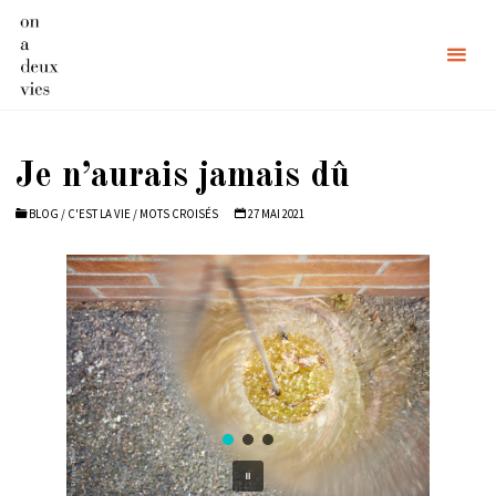
Skip
to
content
Je n’aurais jamais dû
BLOG
/
C'EST LA VIE
/
MOTS CROISÉS
27 MAI 2021