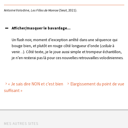
Antoine Volodine,
Les Filles de Monroe
(Seuil, 2021).
Afficher/masquer le bavardage...
Un flash noir, moment d’exception arrêté dans une séquence qui
bouge bien, et plutôt en rouge côté longueur d’onde (
cellule
à
venir…). Côté texte, je le joue aussi simple et trompeur échantillon,
je n’en resterai pas là pour ces nouvelles retrouvailles volodiniennes.
« Je sais dire NON et c’est bien
Elargissement du point de vue
suffisant »
MES AUTRES SITES