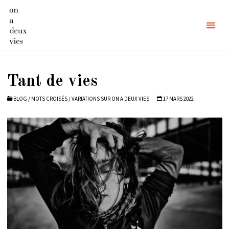
Skip
to
content
Tant de vies
BLOG
/
MOTS CROISÉS
/
VARIATIONS SUR ON A DEUX VIES
17 MARS 2022