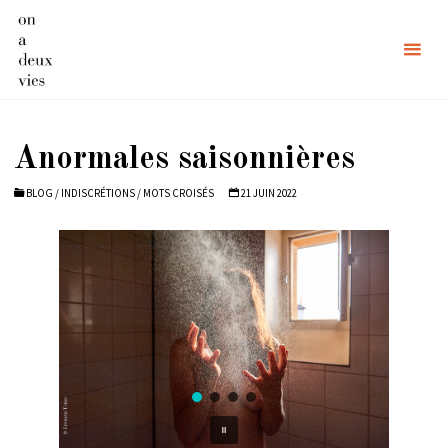
Skip
to
content
Anormales saisonnières
BLOG
/
INDISCRÉTIONS
/
MOTS CROISÉS
21 JUIN 2022