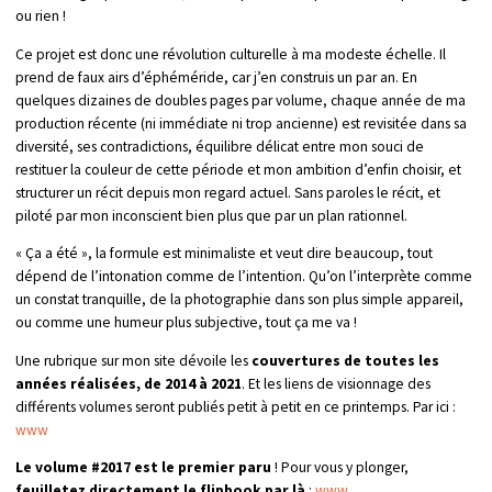
ou rien !
Ce projet est donc une révolution culturelle à ma modeste échelle. Il
prend de faux airs d’éphéméride, car j’en construis un par an. En
quelques dizaines de doubles pages par volume, chaque année de ma
production récente (ni immédiate ni trop ancienne) est revisitée dans sa
diversité, ses contradictions, équilibre délicat entre mon souci de
restituer la couleur de cette période et mon ambition d’enfin choisir, et
structurer un récit depuis mon regard actuel. Sans paroles le récit, et
piloté par mon inconscient bien plus que par un plan rationnel.
« Ça a été », la formule est minimaliste et veut dire beaucoup, tout
dépend de l’intonation comme de l’intention. Qu’on l’interprète comme
un constat tranquille, de la photographie dans son plus simple appareil,
ou comme une humeur plus subjective, tout ça me va !
Une rubrique sur mon site dévoile les
couvertures de toutes les
années réalisées, de 2014 à 2021
. Et les liens de visionnage des
différents volumes seront publiés petit à petit en ce printemps. Par ici :
www
Le volume #2017 est le premier paru
! Pour vous y plonger,
feuilletez directement le flipbook par là
:
www