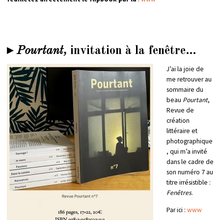
▸
Pourtant,
invitation à la fenêtre…
J’ai la joie de
me retrouver au
sommaire du
beau
Pourtant
,
Revue de
création
littéraire et
photographique
, qui m’a invité
dans le cadre de
son numéro 7 au
titre irrésistible :
Fenêtres
.
Par ici :
www