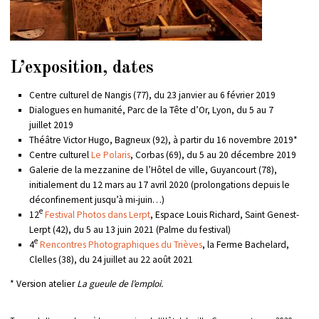
L’exposition, dates
Centre culturel de Nangis (77), du 23 janvier au 6 février 2019
Dialogues en humanité, Parc de la Tête d’Or, Lyon, du 5 au 7
juillet 2019
Théâtre Victor Hugo, Bagneux (92), à partir du 16 novembre 2019*
Centre culturel
Le Polaris
, Corbas (69), du 5 au 20 décembre 2019
Galerie de la mezzanine de l’Hôtel de ville, Guyancourt (78),
initialement du 12 mars au 17 avril 2020 (prolongations depuis le
déconfinement jusqu’à mi-juin…)
e
12
Festival Photos dans Lerpt
, Espace Louis Richard, Saint Genest-
Lerpt (42), du 5 au 13 juin 2021 (Palme du festival)
e
4
Rencontres Photographiques du Trièves
, la Ferme Bachelard,
Clelles (38), du 24 juillet au 22 août 2021
* Version atelier
La gueule de l’emploi.