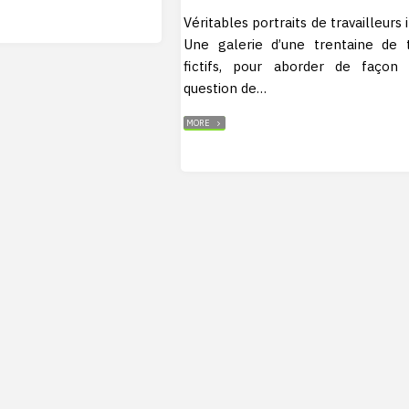
Véritables portraits de travailleurs
Une galerie d’une trentaine de t
fictifs, pour aborder de façon 
question de…
"LE
MORE
DÉMOLISSEUR
SUR
RENDEZ-
VOUS…
ET
AUTRES
MÉTIERS
RÊVÉS"