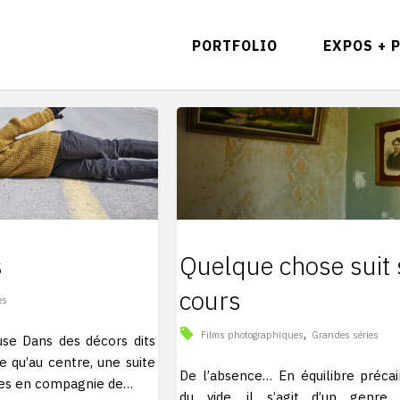
PORTFOLIO
EXPOS + 
s
Quelque chose suit
cours
es
,
Films photographiques
Grandes séries
use Dans des décors dits
re qu’au centre, une suite
De l’absence… En équilibre préca
ines en compagnie de…
du vide, il s’agit d’un genre