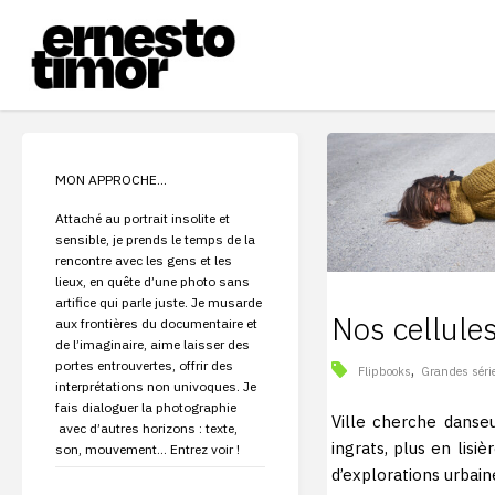
Skip
to
content
E
R
N
E
S
T
O
MON APPROCHE…
T
I
Attaché au portrait insolite et
sensible, je prends le temps de la
M
rencontre avec les gens et les
lieux, en quête d’une photo sans
O
R
artifice qui parle juste. Je musarde
Nos cellule
-
aux frontières du documentaire et
de l’imaginaire, aime laisser des
P
H
portes entrouvertes, offrir des
,
Flipbooks
Grandes séri
interprétations non univoques. Je
O
T
fais dialoguer la photographie
Ville cherche danse
avec d’autres horizons : texte,
O
G
ingrats, plus en lisiè
son, mouvement… Entrez voir !
R
A
d’explorations urba