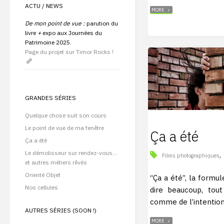
P
H
ACTU / NEWS
"NOS
MORE
CELLULES"
E
De mon point de vue :
parution du
livre
+
expo aux Journées du
Patrimoine 2025.
Page du projet sur Timor Rocks !
GRANDES SÉRIES
Quelque chose suit son cours
Le point de vue de ma fenêtre
Ça a été
Ça a été
Le démolisseur sur rendez-vous…
,
Films photographiques
et autres métiers rêvés
Orienté Objet
“Ça a été”, la formul
Nos cellules
dire beaucoup, tout
comme de l’intention
AUTRES SÉRIES (SOON !)
"ÇA
MORE