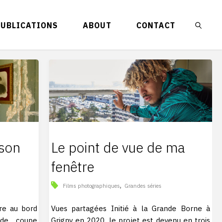
PUBLICATIONS
ABOUT
CONTACT
RECHE
 son
Le point de vue de ma
fenêtre
,
Films photographiques
Grandes séries
ire au bord
Vues partagées Initié à la Grande Borne à
 de coupe
Grigny en 2020, le projet est devenu en trois