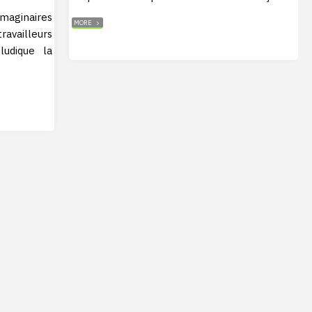
 imaginaires
"ORIENTÉ
MORE
OBJET"
ravailleurs
ludique la