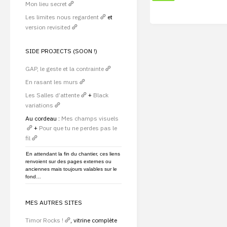
A
Mon lieu secret
ÉTÉ"
Les limites nous regardent
et
version revisited
SIDE PROJECTS (SOON !)
GAP, le geste et la contrainte
En rasant les murs
Les Salles d’attente
+
Black
variations
Au cordeau :
Mes champs visuels
+
Pour que tu ne perdes pas le
fil
En attendant la fin du chantier, ces liens
renvoient sur des pages externes ou
anciennes mais toujours valables sur le
fond…
MES AUTRES SITES
Timor Rocks !
, vitrine complète