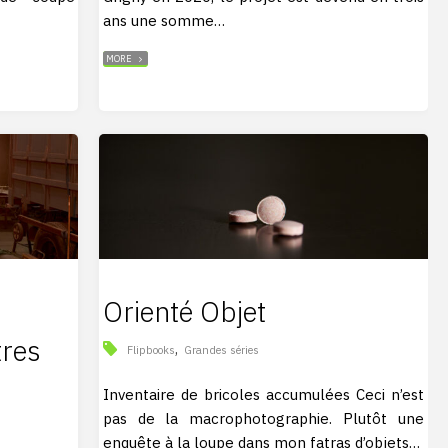
ans une somme…
"LE
MORE
POINT
DE
VUE
DE
MA
FENÊTRE"
Orienté Objet
tres
,
Flipbooks
Grandes séries
Inventaire de bricoles accumulées Ceci n’est
pas de la macrophotographie. Plutôt une
enquête à la loupe dans mon fatras d’objets…