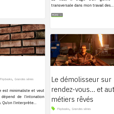
transversale dans mon travail des…
"QUELQUE
MORE
CHOSE
SUIT
SON
COURS"
Le démolisseur sur
,
Flipbooks
Grandes séries
rendez-vous… et au
e est minimaliste et veut
 dépend de l’intonation
métiers rêvés
. Qu’on l’interprète…
,
Flipbooks
Grandes séries