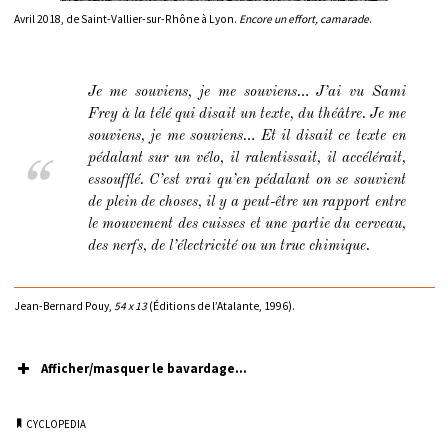
Avril 2018, de Saint-Vallier-sur-Rhône à Lyon.
Encore un effort, camarade
.
Je me souviens, je me souviens…
J’ai vu Sami
Frey à la télé qui disait un texte, du théâtre.
Je me
souviens, je me souviens…
Et il disait ce texte en
pédalant sur un vélo, il ralentissait, il accélérait,
essoufflé. C’est vrai qu’en pédalant on se souvient
de plein de choses, il y a peut-être un rapport entre
le mouvement des cuisses et une partie du cerveau,
des nerfs, de l’électricité ou un truc chimique.
Jean-Bernard Pouy,
54 x 13
(Éditions de l’Atalante, 1996).
Afficher/masquer le bavardage...
CYCLOPEDIA