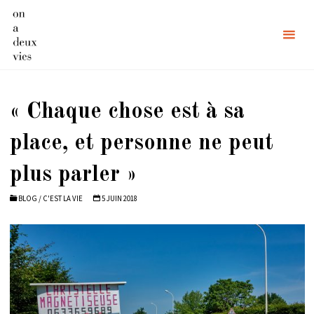
Skip
to
content
« Chaque chose est à sa
place, et personne ne peut
plus parler »
BLOG
/
C'EST LA VIE
5 JUIN 2018