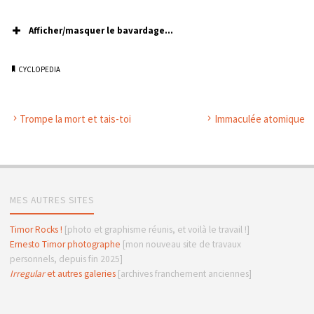
Afficher/masquer le bavardage...
CYCLOPEDIA
Trompe la mort et tais-toi
Immaculée atomique
MES AUTRES SITES
Timor Rocks !
[photo et graphisme réunis, et voilà le travail !]
Ernesto Timor photographe
[mon nouveau site de travaux
personnels, depuis fin 2025]
Irregular
et autres galeries
[archives franchement anciennes]