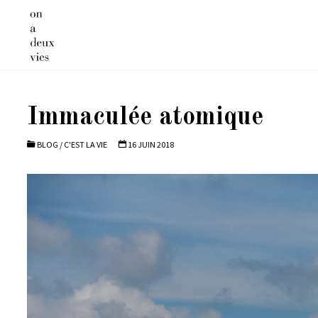
Skip
to
content
Immaculée atomique
BLOG
/
C'EST LA VIE
16 JUIN 2018