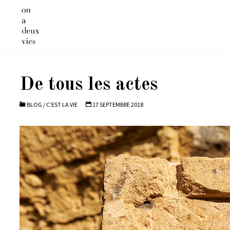
Skip
to
content
De tous les actes
BLOG
/
C'EST LA VIE
17 SEPTEMBRE 2018