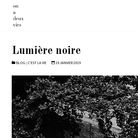
Skip
to
content
Lumière noire
BLOG
/
C'EST LA VIE
19 JANVIER 2019