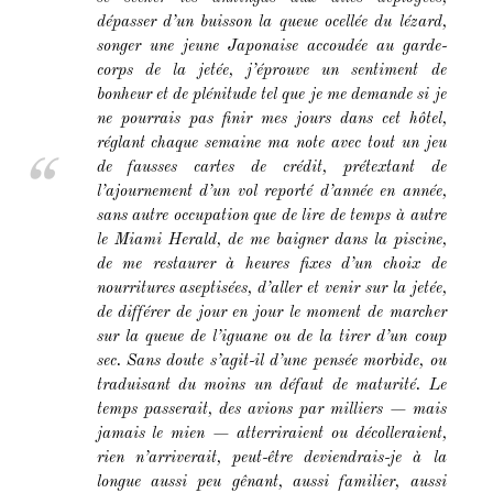
dépasser d’un buisson la queue ocellée du lézard,
songer une jeune Japonaise accoudée au garde-
corps de la jetée, j’éprouve un sentiment de
bonheur et de plénitude tel que je me demande si je
ne pourrais pas finir mes jours dans cet hôtel,
réglant chaque semaine ma note avec tout un jeu
de fausses cartes de crédit, prétextant de
l’ajournement d’un vol reporté d’année en année,
sans autre occupation que de lire de temps à autre
le
Miami Herald
, de me baigner dans la piscine,
de me restaurer à heures fixes d’un choix de
nourritures aseptisées, d’aller et venir sur la jetée,
de différer de jour en jour le moment de marcher
sur la queue de l’iguane ou de la tirer d’un coup
sec. Sans doute s’agit-il d’une pensée morbide, ou
traduisant du moins un défaut de maturité. Le
temps passerait, des avions par milliers — mais
jamais le mien — atterriraient ou décolleraient,
rien n’arriverait, peut-être deviendrais-je à la
longue aussi peu gênant, aussi familier, aussi