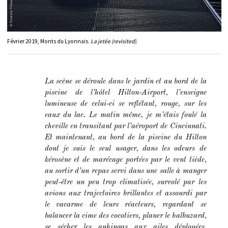
Février 2019, Monts du Lyonnais.
La jetée (revisited).
La scène se déroule dans le jardin et au bord de la
piscine de l’hôtel Hilton-Airport, l’enseigne
lumineuse de celui-ci se reflétant, rouge, sur les
eaux du lac. Le matin même, je m’étais foulé la
cheville en transitant par l’aéroport de Cincinnati.
Et maintenant, au bord de la piscine du Hilton
dont je suis le seul usager, dans les odeurs de
kérosène et de marécage portées par le vent tiède,
au sortir d’un repas servi dans une salle à manger
peut-être un peu trop climatisée, survolé par les
avions aux trajectoires brillantes et assourdi par
le vacarme de leurs réacteurs, regardant se
balancer la cime des cocotiers, planer le balbuzard,
se sécher les anhingas aux ailes déployées,