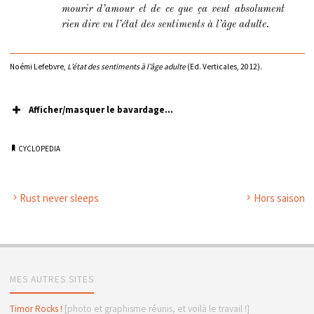
mourir d’amour et de ce que ça veut absolument
rien dire vu l’état des sentiments à l’âge adulte.
Noémi Lefebvre,
L’état des sentiments à l’âge adulte
(Ed. Verticales, 2012).
Afficher/masquer le bavardage...
CYCLOPEDIA
Rust never sleeps
Hors saison
MES AUTRES SITES
Timor Rocks !
[photo et graphisme réunis, et voilà le travail !]