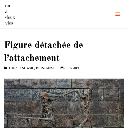
Skip
to
content
Figure détachée de
l’attachement
BLOG
/
C'EST LA VIE
/
MOTS CROISÉS
7 JUIN 2019