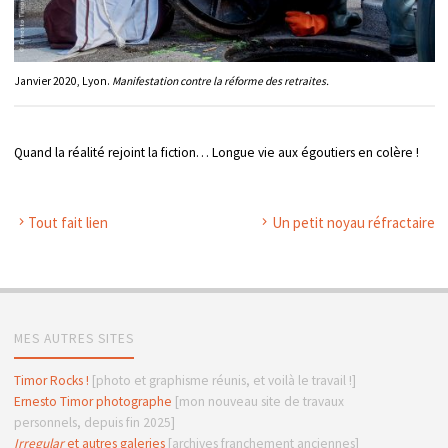
Janvier 2020, Lyon.
Manifestation contre la réforme des retraites.
Quand la réalité rejoint la fiction… Longue vie aux égoutiers en colère !
Tout fait lien
Un petit noyau réfractaire
MES AUTRES SITES
Timor Rocks !
[photo et graphisme réunis, et voilà le travail !]
Ernesto Timor photographe
[mon nouveau site de travaux
personnels, depuis fin 2025]
Irregular
et autres galeries
[archives franchement anciennes]