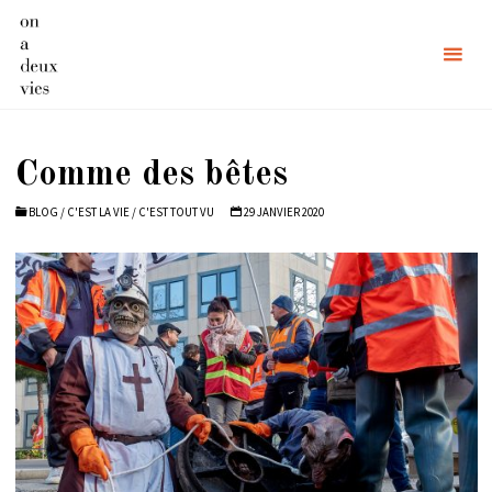
Skip
to
content
Comme des bêtes
BLOG
/
C'EST LA VIE
/
C'EST TOUT VU
29 JANVIER 2020