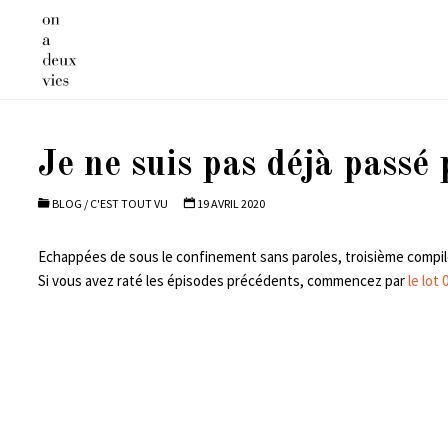
Skip
to
content
Je ne suis pas déjà passé p
BLOG
/
C'EST TOUT VU
19 AVRIL 2020
Echappées de sous le confinement sans paroles, troisième compile
Si vous avez raté les épisodes précédents, commencez par
le lot 