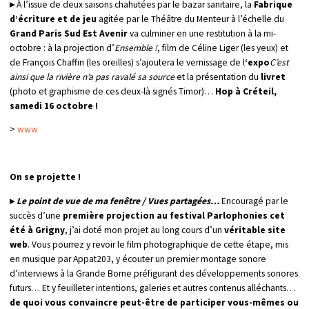
▸
À l’issue de deux saisons chahutées par le bazar sanitaire, la
Fabrique
d’écriture et de jeu
agitée par le Théâtre du Menteur à l’échelle du
Grand Paris Sud Est Avenir
va culminer en une restitution à la mi-
octobre : à la projection d’
Ensemble !
, film de Céline Liger (les yeux) et
de François Chaffin (les oreilles) s’ajoutera le vernissage de l
‘expo
C’est
ainsi que la rivière n’a pas ravalé sa source
et la présentation du
livret
(photo et graphisme de ces deux-là signés Timor)…
Hop à Créteil,
samedi 16 octobre !
>
www
On se projette !
▸
Le point de vue de ma fenêtre / Vues partagées
…
Encouragé par le
succès d’une
première projection au festival Parlophonies cet
été à Grigny
, j’ai doté mon projet au long cours d’un
véritable site
web
. Vous pourrez y revoir le film photographique de cette étape, mis
en musique par Appat203, y écouter un premier montage sonore
d’interviews à la Grande Borne préfigurant des développements sonores
futurs… Et y feuilleter intentions, galeries et autres contenus alléchants…
de quoi vous convaincre peut-être de participer vous-mêmes ou