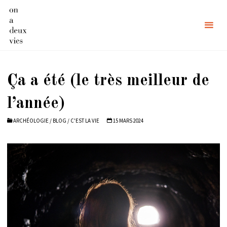
Skip
to
content
Ça a été (le très meilleur de
l’année)
ARCHÉOLOGIE
/
BLOG
/
C'EST LA VIE
15 MARS 2024