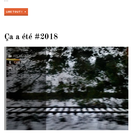
"ÇA
LIRE TOUT !
A
ÉTÉ
#2015"
Ça a été #2018
ARCHÉOLOGIE
ÇA A ÉTÉ
7 MAI 2024