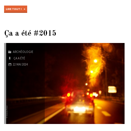
"ÇA
LIRE TOUT !
A
ÉTÉ
#2014"
Ça a été #2015
ARCHÉOLOGIE
ÇA A ÉTÉ
22 MAI 2024
…