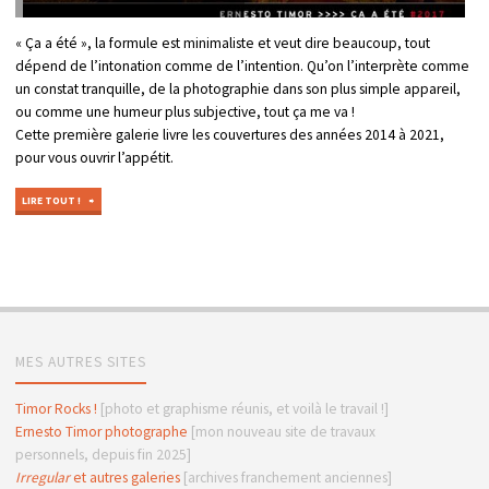
« Ça a été », la formule est minimaliste et veut dire beaucoup, tout
dépend de l’intonation comme de l’intention. Qu’on l’interprète comme
un constat tranquille, de la photographie dans son plus simple appareil,
ou comme une humeur plus subjective, tout ça me va !
Cette première galerie livre les couvertures des années 2014 à 2021,
pour vous ouvrir l’appétit.
"ÇA
LIRE TOUT !
A
ÉTÉ
(LE
TRÈS
MEILLEUR
DE
L’ANNÉE)"
MES AUTRES SITES
Timor Rocks !
[photo et graphisme réunis, et voilà le travail !]
Ernesto Timor photographe
[mon nouveau site de travaux
personnels, depuis fin 2025]
Irregular
et autres galeries
[archives franchement anciennes]