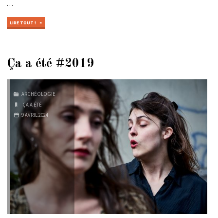
…
"ÇA
LIRE TOUT !
A
ÉTÉ
#2018"
Ça a été #2019
ARCHÉOLOGIE
ÇA A ÉTÉ
9 AVRIL 2024