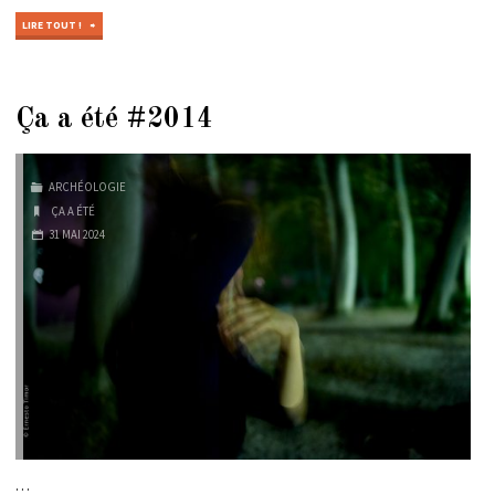
"ÇA
LIRE TOUT !
A
ÉTÉ
#2016"
Ça a été #2014
ARCHÉOLOGIE
ÇA A ÉTÉ
31 MAI 2024
…