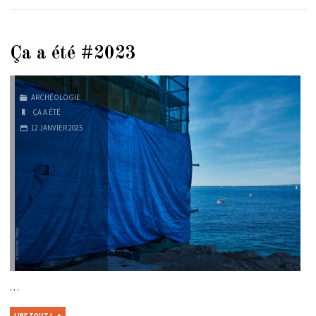
Ça a été #2023
ARCHÉOLOGIE
ÇA A ÉTÉ
12 JANVIER 2025
…
"ÇA
LIRE TOUT !