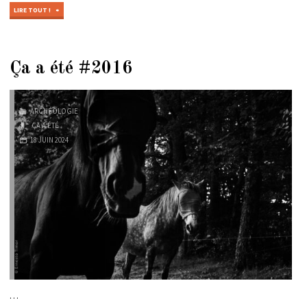
"ÇA
LIRE TOUT !
A
ÉTÉ
#2021"
Ça a été #2016
ARCHÉOLOGIE
ÇA A ÉTÉ
18 JUIN 2024
…