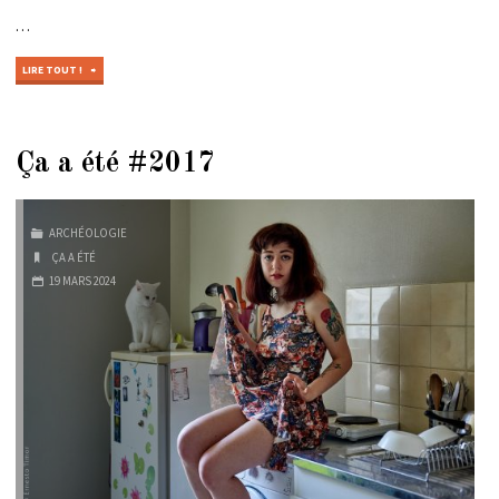
…
"ÇA
LIRE TOUT !
A
ÉTÉ
#2020"
Ça a été #2017
ARCHÉOLOGIE
ÇA A ÉTÉ
19 MARS 2024