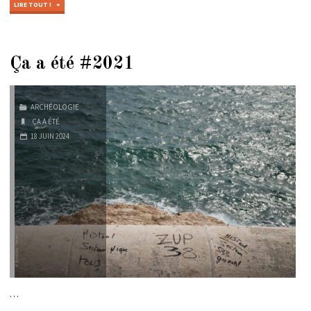
"ÇA
LIRE TOUT !
A
ÉTÉ
#2022"
Ça a été #2021
ARCHÉOLOGIE
ÇA A ÉTÉ
18 JUIN 2024
…