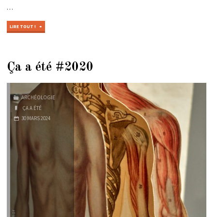
…
"ÇA
LIRE TOUT !
A
ÉTÉ
#2019"
Ça a été #2020
ARCHÉOLOGIE
ÇA A ÉTÉ
30 MARS 2024