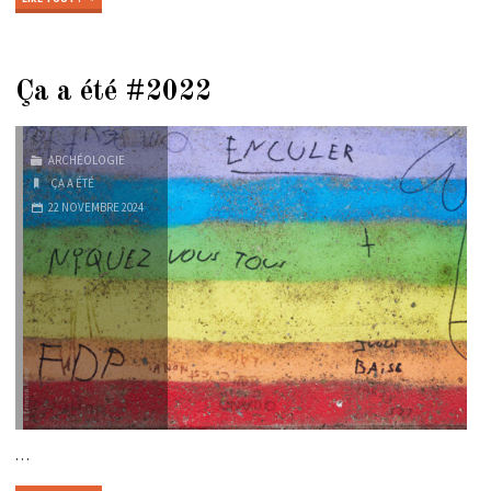
A
ÉTÉ
#2023"
Ça a été #2022
ARCHÉOLOGIE
ÇA A ÉTÉ
22 NOVEMBRE 2024
…