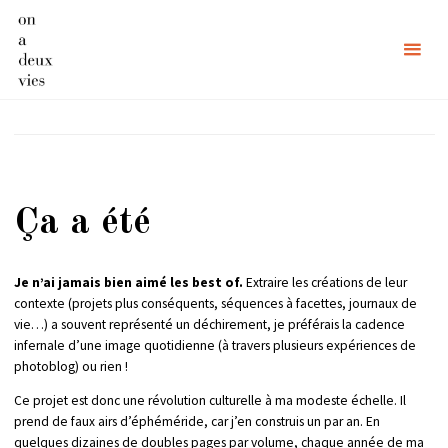
Skip
to
content
Étiquette :
Ça a été
Ça a été
Je n’ai jamais bien aimé les best of.
Extraire les créations de leur
contexte (projets plus conséquents, séquences à facettes, journaux de
vie…) a souvent représenté un déchirement, je préférais la cadence
infernale d’une image quotidienne (à travers plusieurs expériences de
photoblog) ou rien !
Ce projet est donc une révolution culturelle à ma modeste échelle. Il
prend de faux airs d’éphéméride, car j’en construis un par an. En
quelques dizaines de doubles pages par volume, chaque année de ma