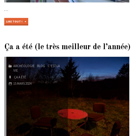
…
"ÇA
LIRE TOUT !
A
ÉTÉ
#2017"
Ça a été (le très meilleur de l’année)
ARCHÉOLOGIE
/
BLOG
/
C'EST LA
VIE
ÇA A ÉTÉ
15 MARS 2024