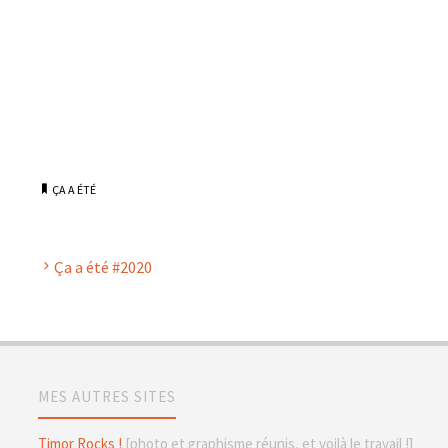
ÇA A ÉTÉ
Ça a été #2020
MES AUTRES SITES
Timor Rocks !
[photo et graphisme réunis, et voilà le travail !]