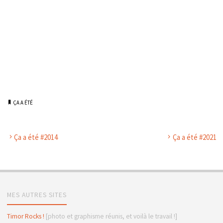
ÇA A ÉTÉ
Ça a été #2014
Ça a été #2021
MES AUTRES SITES
Timor Rocks !
[photo et graphisme réunis, et voilà le travail !]