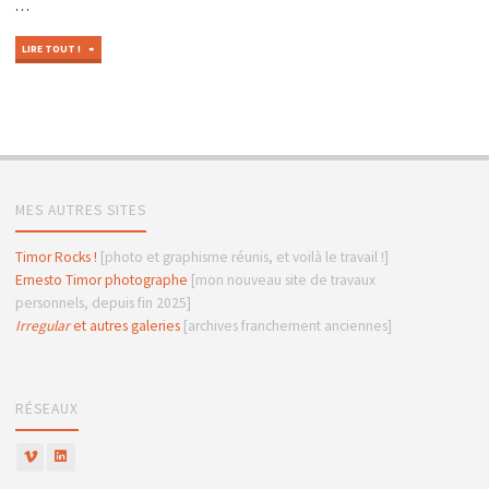
…
"GARANTI
LIRE TOUT !
SANS
TRUCAGE"
MES AUTRES SITES
Timor Rocks !
[photo et graphisme réunis, et voilà le travail !]
Ernesto Timor photographe
[mon nouveau site de travaux
personnels, depuis fin 2025]
Irregular
et autres galeries
[archives franchement anciennes]
RÉSEAUX