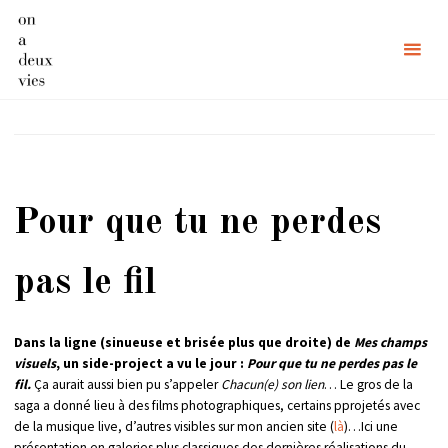
Skip
to
content
Étiquette :
Pour que tu ne
perdes pas le fil
Pour que tu ne perdes
pas le fil
Dans la ligne (sinueuse et brisée plus que droite) de
Mes champs
visuels
, un side-project a vu le jour :
Pour que tu ne perdes pas le
fil.
Ça aurait aussi bien pu s’appeler
Chacun(e) son lien
… Le gros de la
saga a donné lieu à des films photographiques, certains pprojetés avec
de la musique live, d’autres visibles sur mon ancien site (
là
)…Ici une
présentation en galeries plus classiques des dernières réalisations du