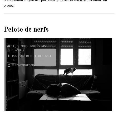
projet.
Pelote de nerfs
BLOG
/
MOTS CROISÉS
/
VISITE DE
CHANTIER
POUR QUE TU NE PERDES PAS LE
FIL
24 NOVEMBRE 2019
…