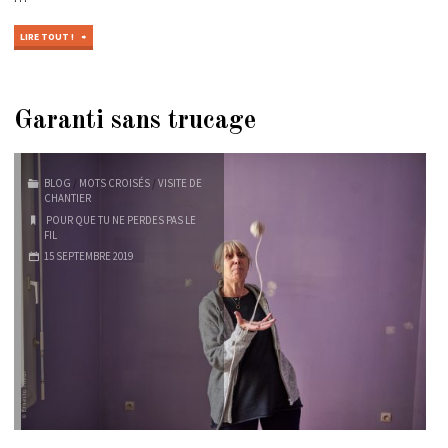
"PELOTE
LIRE TOUT !
DE
NERFS"
Garanti sans trucage
BLOG
/
MOTS CROISÉS
/
VISITE DE
CHANTIER
POUR QUE TU NE PERDES PAS LE
FIL
15 SEPTEMBRE 2019