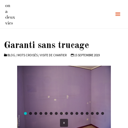
Skip
to
content
Garanti sans trucage
BLOG
/
MOTS CROISÉS
/
VISITE DE CHANTIER
15 SEPTEMBRE 2019