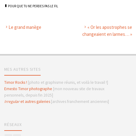
POUR QUE TU NE PERDES PAS LE FIL
Le grand manège
« Or les apostrophes se
changeaient en larmes… »
MES AUTRES SITES
Timor Rocks !
[photo et graphisme réunis, et voilà le travail !]
Ernesto Timor photographe
[mon nouveau site de travaux
personnels, depuis fin 2025]
Irregular
et autres galeries
[archives franchement anciennes]
RÉSEAUX