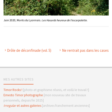
Juin 2020, Monts du Lyonnais.
Les Hasards heureux de l’escarpolette.
Drôle de déconfinade (vol. 5)
Ne rentrait pas dans les cases
MES AUTRES SITES
Timor Rocks !
[photo et graphisme réunis, et voilà le travail !]
Ernesto Timor photographe
[mon nouveau site de travaux
personnels, depuis fin 2025]
Irregular
et autres galeries
[archives franchement anciennes]