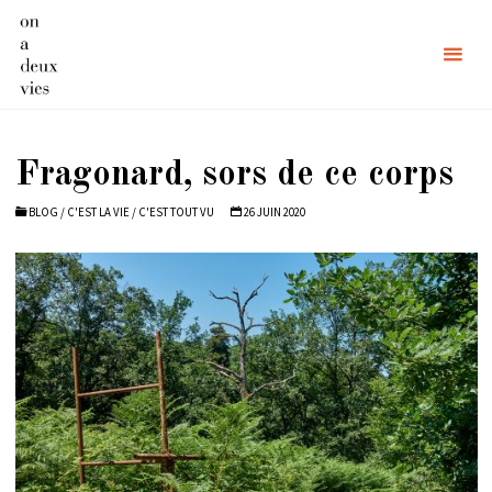
Skip
to
content
Fragonard, sors de ce corps
BLOG
/
C'EST LA VIE
/
C'EST TOUT VU
26 JUIN 2020