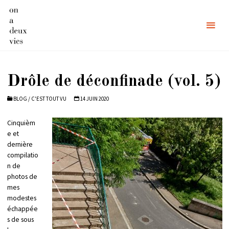
Skip
to
content
Drôle de déconfinade (vol. 5)
BLOG
/
C'EST TOUT VU
14 JUIN 2020
Cinquièm
e et
dernière
compilatio
n de
photos de
mes
modestes
échappée
s de sous