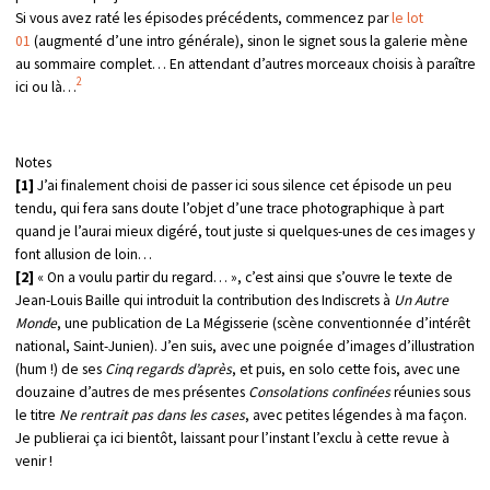
Si vous avez raté les épisodes précédents, commencez par
le lot
01
(augmenté d’une intro générale), sinon le signet sous la galerie mène
au sommaire complet… En attendant d’autres morceaux choisis à paraître
2
ici ou là…
Notes
[1]
J’ai finalement choisi de passer ici sous silence cet épisode un peu
tendu, qui fera sans doute l’objet d’une trace photographique à part
quand je l’aurai mieux digéré, tout juste si quelques-unes de ces images y
font allusion de loin…
[2]
« On a voulu partir du regard… », c’est ainsi que s’ouvre le texte de
Jean-Louis Baille qui introduit la contribution des Indiscrets à
Un Autre
Monde
, une publication de La Mégisserie (scène conventionnée d’intérêt
national, Saint-Junien). J’en suis, avec une poignée d’images d’illustration
(hum !) de ses
Cinq regards d’après
, et puis, en solo cette fois, avec une
douzaine d’autres de mes présentes
Consolations confinées
réunies sous
le titre
Ne rentrait pas dans les cases
, avec petites légendes à ma façon.
Je publierai ça ici bientôt, laissant pour l’instant l’exclu à cette revue à
venir !