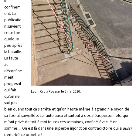
le
confinem
ent. La
publicatio
n survient
cette fois
quelque
peu après
la bataille.
La faute
au
déconfine
ment
progressif
qui fait
Lyon, Croix Rousse, le 6 mai 2020.
qu’on ne
sait pas
bien quand tout ça s’arrête et qu’on hésite même à agrandir le rayon de
sa liberté surveillée. La faute aussi et surtout à des aléas personnels, qui
m’ont privé de toit à moi toutes ces semaines, confiné-évacué en
somme… On est là dans une superbe injonction contradictoire qui a
aussi
1
perturbé ce projet-ci !