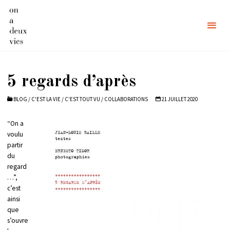
Skip
to
content
5 regards d’après
BLOG
/
C'EST LA VIE
/
C'EST TOUT VU
/
COLLABORATIONS
21 JUILLET 2020
“On a
voulu
partir
du
regard
…”,
c’est
ainsi
que
s’ouvre