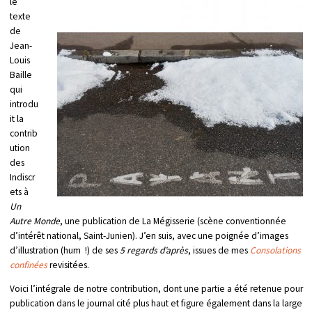
le
texte
de
Jean-
Louis
Baille
qui
introdu
it la
contrib
ution
des
Indiscr
ets à
Un
Autre Monde
, une publication de La Mégisserie (scène conventionnée
d’intérêt national, Saint-Junien). J’en suis, avec une poignée d’images
d’illustration (hum !) de ses
5 regards d’après
, issues de mes
Consolations
confinées
revisitées.
Voici l’intégrale de notre contribution, dont une partie a été retenue pour
publication dans le journal cité plus haut et figure également dans la large