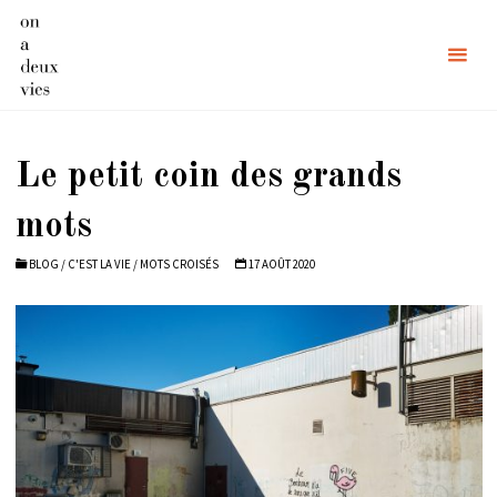
Skip
to
content
Le petit coin des grands
mots
BLOG
/
C'EST LA VIE
/
MOTS CROISÉS
17 AOÛT 2020