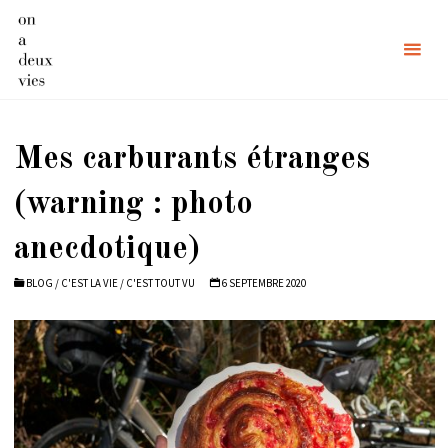
Skip
to
content
Mes carburants étranges
(warning : photo
anecdotique)
BLOG
/
C'EST LA VIE
/
C'EST TOUT VU
6 SEPTEMBRE 2020