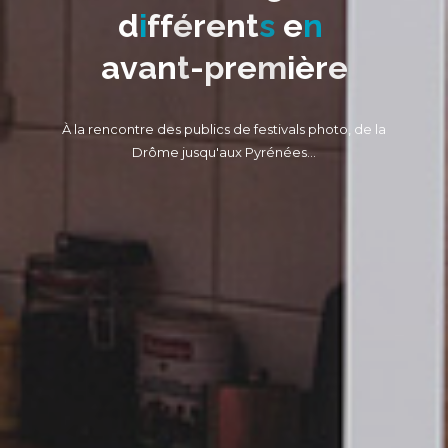
d
i
f
f
é
r
e
n
t
s
e
n
a
v
a
n
t
-
p
r
e
m
i
è
r
e
À la rencontre des publics de festivals photo, de la
Drôme jusqu'aux Pyrénées…