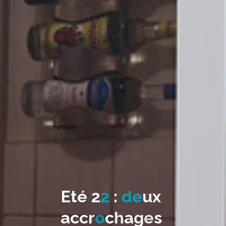
E
t
é
2
2
:
d
e
u
x
a
c
c
r
o
c
h
a
g
e
s