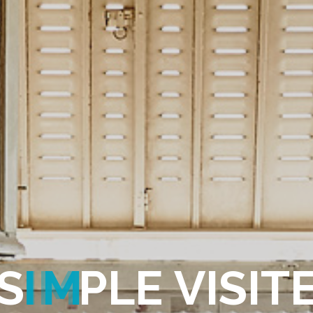
S
I
M
P
L
E
V
I
S
I
T