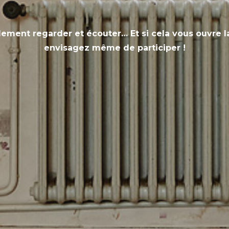
ement regarder et écouter… Et si cela vous ouvre la
envisagez même de participer !