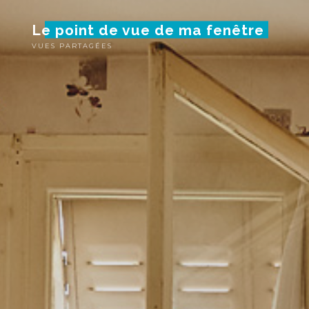
Skip
Le point de vue de ma fenêtre
to
content
VUES PARTAGÉES