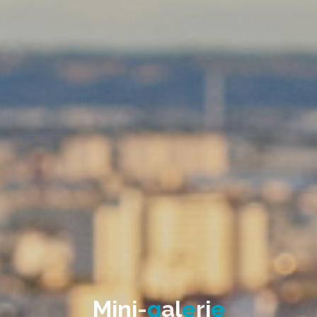
M
i
n
i
-
g
a
l
e
r
i
e