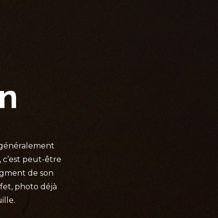
n
r généralement
c’est peut-être
ragment de son
fet, photo déjà
ille.