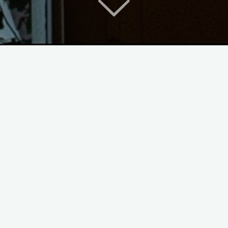
que de Nicéphore Niépce, inventeur généralement
oint de vue du Gras
est en effet la première photographi
e un fragment de son quotidien à Chalon-sur-Saône, un
et, photo déjà moderne par sa banalité familière et son
.
e
, accepter de n’en voir que ce fragment rectangulaire e
naître par cœur, y traquer la nouveauté malgré tout… vo
, de lieu en lieu, depuis tout petit : un exercice de
ste de survie. Ensuite il a suffi de travailler un peu le