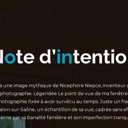
N
o
t
e
d
’
’
i
n
t
e
n
t
n
i
o
y a une image mythique de Nicephore Niepce, inventeu
photographie. Légendée Le point de vue de ma fenêtre, 
hotographie fixée à avoir survécu au temps. Juste un f
alon-sur-Saône, un échantillon de sa vue, cadrée sans ef
rne par sa banalité familière et son imperfection tranqu