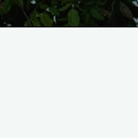
Au départ il y a une image mythi
méconnu de la photographie.
Ce
P
fixée à avoir survécu au temps. Just
échantillon de sa vue, cadrée sans eff
imperfection tranquillement abstraite
Regarder le monde par ma fenêtr
retrouver chaque jour jusqu’à le con
ce que j’ai toujours pratiqué moi-même
contemplation qui a pu être aussi un ge
cadre pour me faire photographe !