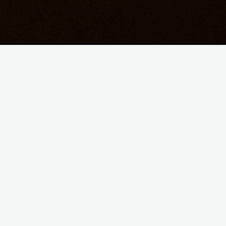
e
Si j’avais pas cette
vue je me lèverais pas
le matin.
t le
ici
Nous deux on a le
même carré de fenêtre
mais pas du tout la
même vue.