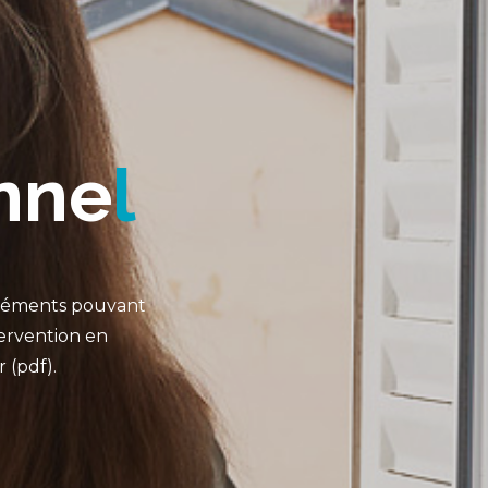
n
n
e
l
pléments pouvant
tervention en
 (pdf).