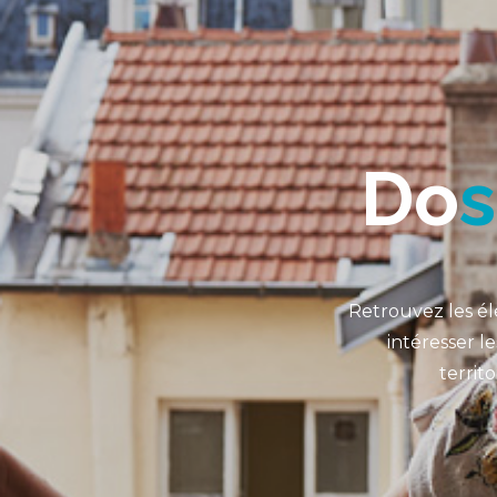
D
o
s
Retrouvez les é
intéresser l
territ