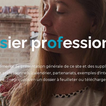
s
i
e
r
p
r
o
f
e
s
s
i
o
léments de présentation générale de ce site et des sup
es professionnels (calendrier, partenariats, exemples d'in
oire…) regroupés en un dossier à feuilleter ou télécharger