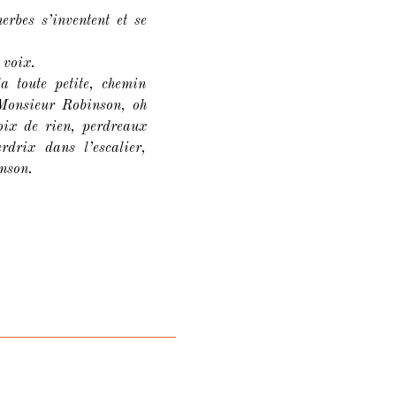
rbes s’inventent et se
 voix.
a toute petite, chemin
 Monsieur Robinson, oh
voix de rien, perdreaux
erdrix dans l’escalier,
nson.