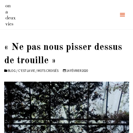
Skip
to
content
« Ne pas nous pisser dessus
de trouille »
BLOG
/
C'EST LA VIE
/
MOTS CROISÉS
14 FÉVRIER 2020