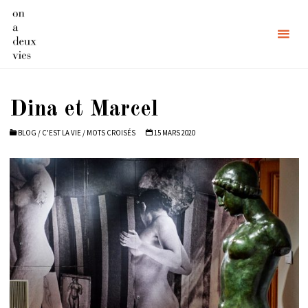
Skip
to
content
Dina et Marcel
BLOG
/
C'EST LA VIE
/
MOTS CROISÉS
15 MARS 2020