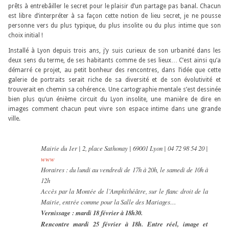
prêts à entrebâiller le secret pour le plaisir d’un partage pas banal. Chacun
est libre d’interpréter à sa façon cette notion de lieu secret, je ne pousse
personne vers du plus typique, du plus insolite ou du plus intime que son
choix initial !
Installé à Lyon depuis trois ans, j’y suis curieux de son urbanité dans les
deux sens du terme, de ses habitants comme de ses lieux… C’est ainsi qu’a
démarré ce projet, au petit bonheur des rencontres, dans l’idée que cette
galerie de portraits serait riche de sa diversité et de son évolutivité et
trouverait en chemin sa cohérence. Une cartographie mentale s’est dessinée
bien plus qu’un énième circuit du Lyon insolite, une manière de dire en
images comment chacun peut vivre son espace intime dans une grande
ville.
Mairie du 1er | 2, place Sathonay | 69001 Lyon | 04 72 98 54 20 |
www
Horaires : du lundi au vendredi de 17h à 20h, le samedi de 10h à
12h
Accès par la Montée de l’Amphithéâtre, sur le flanc droit de la
Mairie, entrée comme pour la Salle des Mariages…
Vernissage : mardi 18 février à 18h30.
Rencontre mardi 25 février à 18h. Entre réel, image et