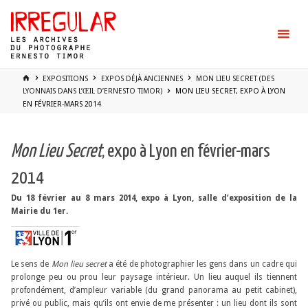
Skip
to
content
HOME
EXPOSITIONS
EXPOS DÉJÀ ANCIENNES
MON LIEU SECRET (DES
LYONNAIS DANS L’ŒIL D’ERNESTO TIMOR)
MON LIEU SECRET, EXPO À LYON
EN FÉVRIER-MARS 2014
Mon Lieu Secret
, expo à Lyon en février-mars
2014
Du 18 février au 8 mars 2014, expo à Lyon,
salle d’exposition de
la
Mairie du 1er.
Le sens de
Mon lieu secret
a été de photographier les gens dans un cadre qui
prolonge peu ou prou leur paysage intérieur. Un lieu auquel ils tiennent
profondément, d’ampleur variable (du grand panorama au petit cabinet),
privé ou public, mais qu’ils ont envie de me présenter : un lieu dont ils sont