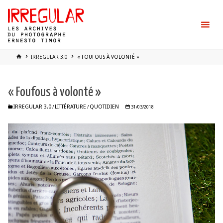
Skip
to
content
HOME
IRREGULAR 3.0
« FOUFOUS À VOLONTÉ »
« Foufous à volonté »
IRREGULAR 3.0
LITTÉRATURE
QUOTIDIEN
/
/
31/03/2018