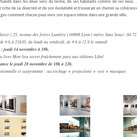
n urbanité dans les deux sens du terme, de ses habitants comme de ses lieux…
it riche de sa diversité et de son évolutivité et trouverait en chemin sa cohére
mages comment chacun peut vivre son espace intime dans une grande ville.
isir | 25, avenue des frères Lumière | 69008 Lyon | métro Sans Souci 04 7
de 9 h à 21h30, du lundi au vendredi, de 9 h à 12 h le samedi
 : jeudi 14 novembre à 19h.
u livre
Mon lieu secret
fraîchement paru aux éditions Libel.
ance le jeudi 28 novembre de 18h à 22h.
ptionnelle et surprenante : accrochage + projections + voix + musiques