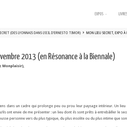
EXPOS
LIVRES
ECRET (DES LYONNAIS DANS L’ŒIL D’ERNESTO TIMOR)
MON LIEU SECRET, EXPO À
ovembre 2013 (en Résonance à la Biennale)
c Monplaisir),
ns dans un cadre qui prolonge peu ou prou leur paysage intérieur. Un lieu 
ils ont envie de me présenter : un lieu dont ils sont prêts à entrebâiller le sec
pousse personne vers du plus typique, du plus insolite ou du plus intime que son c